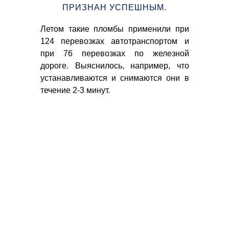
ПРИЗНАН УСПЕШНЫМ.
Дан
во
020»
Летом такие пломбы применили при
ко
вая
124 перевозках автотранспортом и
вто
дут
при 76 перевозках по железной
пер
вые
дороге. Выяснилось, например, что
сти
устанавливаются и снимаются они в
та,
течение 2-3 минут.
ения
но-
ния