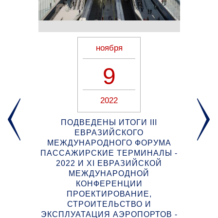
ноября
9
2022
ПОДВЕДЕНЫ ИТОГИ III
ЕВРАЗИЙСКОГО
МЕЖДУНАРОДНОГО ФОРУМА
Т В
ПАССАЖИРСКИЕ ТЕРМИНАЛЫ -
Э
ДА.
2022 И XI ЕВРАЗИЙСКОЙ
МЕЖДУНАРОДНОЙ
кве
КОНФЕРЕНЦИИ
До
ПРОЕКТИРОВАНИЕ,
ная
бу
СТРОИТЕЛЬСТВО И
r &
ин
ЭКСПЛУАТАЦИЯ АЭРОПОРТОВ -