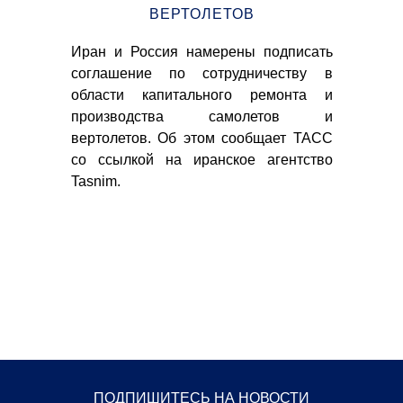
ВЕРТОЛЕТОВ
ция
Ви
Иран и Россия намерены подписать
TA)
те
соглашение по сотрудничеству в
ские
Фи
области капитального ремонта и
1,3%
соз
производства самолетов и
др
вертолетов. Об этом сообщает ТАСС
пр
со ссылкой на иранское агентство
Tasnim.
ПОДПИШИТЕСЬ НА НОВОСТИ