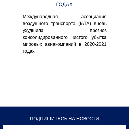
ГОДАХ
ция
Международная ассоциация
Со
TA)
воздушного транспорта (IАТА) вновь
Рос
ские
ухудшила прогноз
та
1,3%
консолидированного чистого убытка
Ми
мировых авиакомпаний в 2020-2021
пя
годах
"Из
ПОДПИШИТЕСЬ НА НОВОСТИ