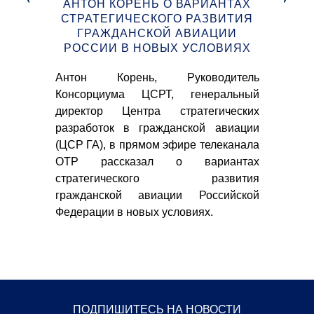
Т
АНТОН КОРЕНЬ О ВАРИАНТАХ
СТРАТЕГИЧЕСКОГО РАЗВИТИЯ
У
ГРАЖДАНСКОЙ АВИАЦИИ
О
РОССИИ В НОВЫХ УСЛОВИЯХ
Д
бот"
Антон Корень, Руководитель
Ан
дном
Консорциума ЦСРТ, генеральный
Ко
н в
директор Центра стратегических
ди
дет
разработок в гражданской авиации
ра
ов,
(ЦСР ГА), в прямом эфире телеканала
(ЦС
гать
ОТР рассказал о вариантах
РБ
 Об
стратегического развития
обе
 на
гражданской авиации Российской
гр
Федерации в новых условиях.
тек
ПОДПИШИТЕСЬ НА НОВОСТИ