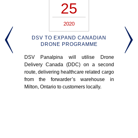
25
2020
DSV TO EXPAND CANADIAN
ЦИЮ
DRONE PROGRAMME
И
С
DSV Panalpina will utilise Drone
11 
Delivery Canada (DDC) on a second
ении
Тв
route, delivering healthcare related cargo
ий с
ис
from the forwarder’s warehouse in
е в
апп
Milton, Ontario to customers locally.
кая
пр
ко
со
вен