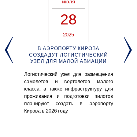
июля
28
2025
В АЭРОПОРТУ КИРОВА
А
СОЗДАДУТ ЛОГИСТИЧЕСКИЙ
О
УЗЕЛ ДЛЯ МАЛОЙ АВИАЦИИ
лет
Логистический узел для размещения
Ав
ная
самолетов и вертолетов малого
пр
ого
класса, а также инфраструктуру для
ма
ным
проживания и подготовки пилотов
(ре
и -
планируют создать в аэропорту
Кирова в 2026 году.