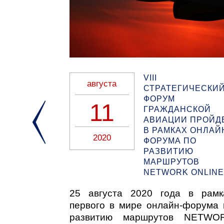
ИРСКИЕ
VIII
августа
ЕВОЗКИ В
СТРАТЕГИЧЕСКИ
АЛИ НА
ФОРУМ
11
МАЕ
ГРАЖДАНСКОЙ
АВИАЦИИ ПРОЙД
В РАМКАХ ОНЛАЙ
2020
ФОРУМА ПО
РАЗВИТИЮ
МАРШРУТОВ
социация
NETWORK ONLINE
та (IATA)
мировые
25 августа 2020 года в рамк
озки в мае
первого в мире онлайн-форума 
авнению с
развитию маршрутов NETWO