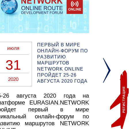
ПЕРВЫЙ В МИРЕ
июля
июля
ОНЛАЙН-ФОРУМ ПО
РАЗВИТИЮ
31
9
МАРШРУТОВ
NETWORK ONLINE
ПРОЙДЕТ 25-26
2020
2020
АВГУСТА 2020 ГОДА
РЕГИСТРАЦИЯ
5-26 августа 2020 года на
Падени
латформе EURASIAN.NETWORK
крупнейш
ройдет первый в мире
2020 го
никальный онлайн-форум по
сравнен
азвитию маршрутов NETWORK
прошлого 