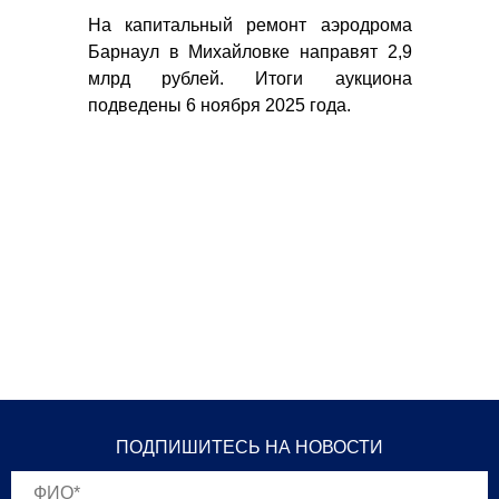
На капитальный ремонт аэродрома
Пр
шить
Барнаул в Михайловке направят 2,9
гу
ции
млрд рублей. Итоги аукциона
авт
ы и
подведены 6 ноября 2025 года.
об
ске,
тер
ре,
ть-
ПОДПИШИТЕСЬ НА НОВОСТИ