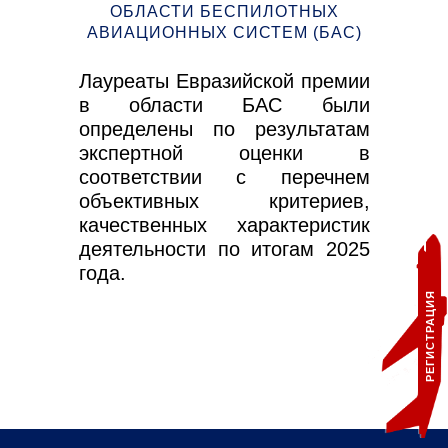
Б
ОБЛАСТИ БЕСПИЛОТНЫХ
АМП
ко
АВИАЦИОННЫХ СИСТЕМ (БАС)
ная
ап
ма)
Лауреаты Евразийской премии
авки
в области БАС были
оны
определены по результатам
экспертной оценки в
соответствии с перечнем
объективных критериев,
качественных характеристик
деятельности по итогам 2025
года.
РЕГИСТРАЦИЯ