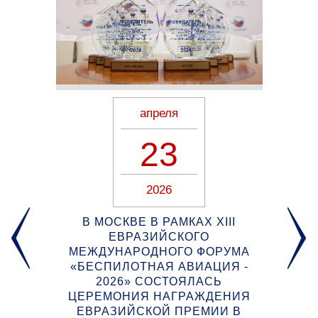
апреля
23
2026
В МОСКВЕ В РАМКАХ XIII
СЦ
ЕВРАЗИЙСКОГО
 В
МЕЖДУНАРОДНОГО ФОРУМА
«БЕСПИЛОТНАЯ АВИАЦИЯ -
Сп
2026» СОСТОЯЛАСЬ
к
ный
ЦЕРЕМОНИЯ НАГРАЖДЕНИЯ
м
ЕВРАЗИЙСКОЙ ПРЕМИИ В
рат