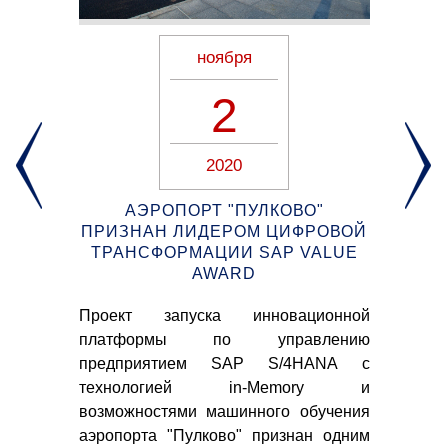
ноября
2
2020
Т
АЭРОПОРТ "ПУЛКОВО"
ПРИЗНАН ЛИДЕРОМ ЦИФРОВОЙ
У
ТРАНСФОРМАЦИИ SAP VALUE
AWARD
М
бот"
Проект запуска инновационной
Рас
дном
платформы по управлению
из
н в
предприятием SAP S/4HANA с
ме
дет
технологией in-Memory и
со
ов,
возможностями машинного обучения
пре
гать
аэропорта "Пулково" признан одним